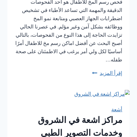
فحص رسم المخ للأطفال هو أحد الفحوصات
الدقيقة والمهمة التي تساعد الأطباء في تشخيص
اضطرابات الجهاز العصبي ومتابعة نمو المخ
ووظائفه بشكل آمن وغير مؤلم. في عصرنا الحالي
تزايدت الحاجة إلى هذا النوع من الفحوصات، بالتالي
أصبح البحث عن أفضل اماكن رسم مخ للاطفال أمرًا
أساسيًا لكل ولي أمر يرغب في الاطمئنان على صحة
طفله…
إقرأ المزيد
أماكن
رسم
مخ
للأطفال…
أجهزة
أشعة
حديثة
مراكز اشعة في الشروق
وخبرة
تضمن
وخدمات التصوير الطبي