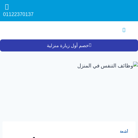
01122370137
خصم أول زيارة منزلية
أشعة