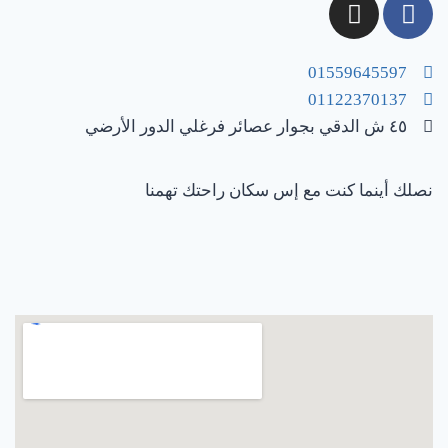
01559645597
01122370137
٤٥ ش الدقي بجوار عصائر فرغلي الدور الأرضي
نصلك أينما كنت مع إس سكان راحتك تهمنا