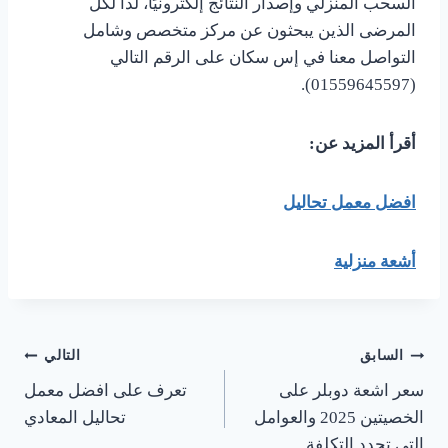
السحب المنزلي وإصدار النتائج إلكترونيًا، لذا لكل
المرضى الذين يبحثون عن مركز متخصص وشامل
التواصل معنا في إس سكان على الرقم التالي
(01559645597).
أقرأ المزيد عن:
افضل معمل تحاليل
أشعة منزلية
السابق
التالي
سعر اشعة دوبلر على
تعرف على افضل معمل
الخصيتين 2025 والعوامل
تحاليل المعادي
التي تحدد التكلفة