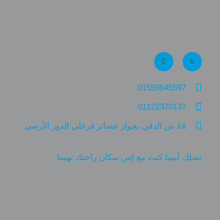
01559645597
01122370137
٤٥ ش الدقي بجوار عصائر فرغلي الدور الأرضي
نصلك أينما كنت مع إس سكان راحتك تهمنا