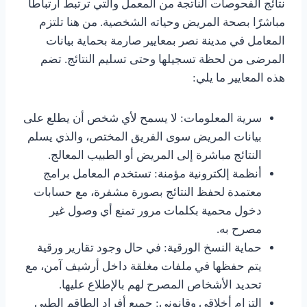
نتائج الفحوصات الناتجة من المعمل والتي ترتبط ارتباطًا
مباشرًا بصحة المريض وحياته الشخصية. من هنا تلتزم
المعامل في مدينة نصر بمعايير صارمة بحماية بيانات
المرضى من لحظة تسجيلها وحتى تسليم النتائج. تضم
هذه المعايير ما يلي:
سرية المعلومات: لا يسمح لأي شخص أن يطلع على
بيانات المريض سوى الفريق المختص، والذي يسلم
النتائج مباشرة إلى المريض أو الطبيب المعالج.
أنظمة إلكترونية مؤمنة: تستخدم المعامل برامج
معتمدة لحفظ النتائج بصورة مشفرة، مع حسابات
دخول محمية بكلمات مرور تمنع أي وصول غير
مصرح به.
حماية النسخ الورقية: في حال وجود تقارير ورقية
يتم حفظها في ملفات مغلقة داخل أرشيف آمن، مع
تحديد الأشخاص المصرح لهم بالإطلاع عليها.
التزام أخلاقي وقانوني: جميع أفراد الطاقم الطبي