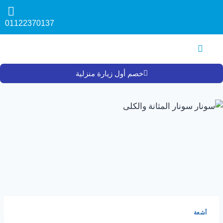
01122370137
خصم أول زيارة منزلية
أشعة